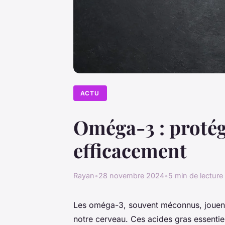
ACTU
Oméga-3 : protég
efficacement
Rayan
•
28 novembre 2024
•
5 min de lecture
Les oméga-3, souvent méconnus, jouent 
notre cerveau. Ces acides gras essentie