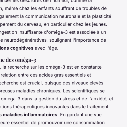
énuer les désordres de l'humeur, comme la
on, même chez les enfants souffrant de troubles de
également la communication neuronale et la plasticité
ppement du cerveau, en particulier chez les jeunes.
ngestion insuffisante d'oméga-3 est associée à un
s neurodégénératives, soulignant l'importance de
tions cognitives
avec l'âge.
che des oméga-3
 la recherche sur les oméga-3 est en constante
relation entre ces acides gras essentiels et
echerche est crucial, puisque des niveaux élevés
reuses maladies chroniques. Les scientifiques se
oméga-3 dans la gestion du stress et de l'anxiété, et
cations thérapeutiques innovantes dans le traitement
s maladies inflammatoires
. En gardant une vue
emeure essentiel de promouvoir une consommation