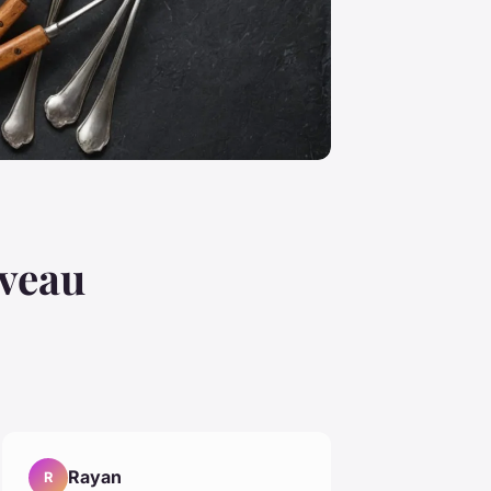
rveau
Rayan
R