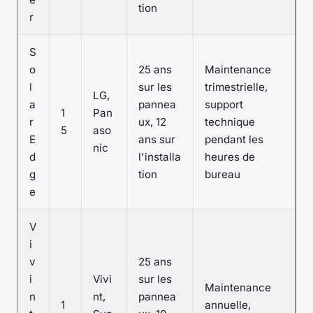
tion
r
S
o
25 ans
Maintenance
l
sur les
trimestrielle,
LG,
a
pannea
support
1
Pan
r
ux, 12
technique
5
aso
E
ans sur
pendant les
nic
d
l'installa
heures de
g
tion
bureau
e
V
i
v
25 ans
i
Vivi
sur les
Maintenance
n
nt,
pannea
1
annuelle,