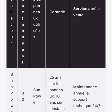
a
c
pan
Service après-
ll
e
nea
Garantie
vente
a
(
ux
t
a
utili
e
n
sée
u
n
s
r
é
e
s
)
S
25 ans
u
sur les
n
Maintenance
Sun
pannea
P
3
annuelle,
Pow
ux, 10
o
0
support
er
ans sur
w
technique 24/7
l'installa
e