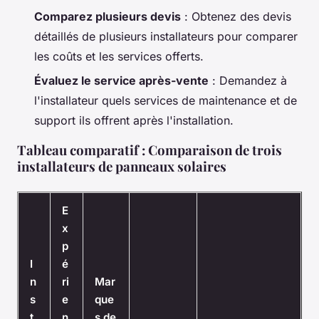
Comparez plusieurs devis
: Obtenez des devis
détaillés de plusieurs installateurs pour comparer
les coûts et les services offerts.
Évaluez le service après-vente
: Demandez à
l'installateur quels services de maintenance et de
support ils offrent après l'installation.
Tableau comparatif : Comparaison de trois
installateurs de panneaux solaires
E
x
p
I
é
n
ri
Mar
s
e
que
t
n
s de