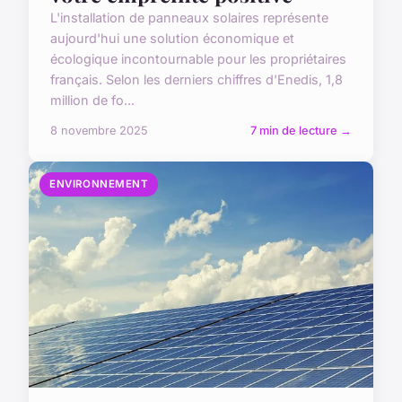
L'installation de panneaux solaires représente
aujourd'hui une solution économique et
écologique incontournable pour les propriétaires
français. Selon les derniers chiffres d'Enedis, 1,8
million de fo...
8 novembre 2025
7 min de lecture →
ENVIRONNEMENT